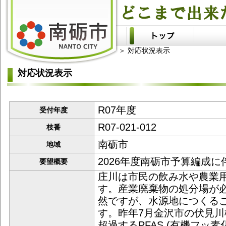
＞ 対応状況表示
対応状況表示
R07年度
受付年度
R07-021-012
枝番
南砺市
地域
2026年度南砺市予算編成に
要望概要
庄川は市民の飲み水や農業
す。産業廃棄物の処分場が
然ですが、水源地につくる
す。昨年7月金沢市の伏見川
超過するPFAS (有機フッ素