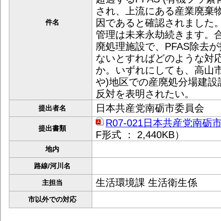
され、上流にある産業廃棄
因であると確認されました
件名
管理は未来永劫続きます。
廃処理施設で、PFAS除去
ないとすればどのような対
か。いずれにしても、高山市
や)地区での産廃処分場建設
反対を表明されたい。
日本共産党南砺市委員会
提出者名
R07-021日本共産党南砺
提出書類
F形式 ： 2,440KB）
地内
路線/河川名
生活環境課 生活衛生係
主担当
市以外での対応