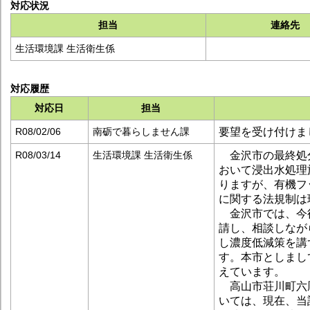
対応状況
担当
連絡先
生活環境課 生活衛生係
対応履歴
対応日
担当
要望を受け付けま
R08/02/06
南砺で暮らしません課
金沢市の最終処
R08/03/14
生活環境課 生活衛生係
おいて浸出水処理
りますが、有機フ
に関する法規制は
金沢市では、今
請し、相談しなが
し濃度低減策を講
す。本市としまし
えています。
高山市荘川町六
いては、現在、当