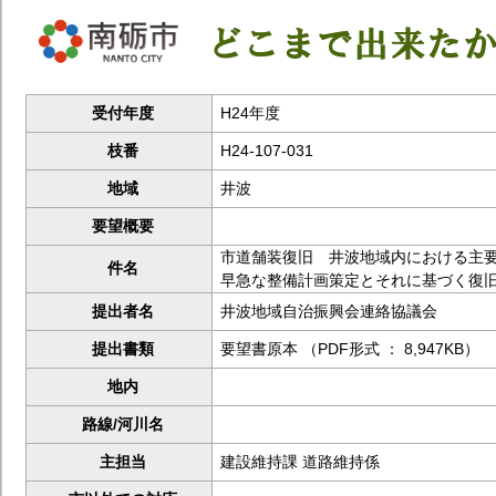
受付年度
H24年度
枝番
H24-107-031
地域
井波
要望概要
市道舗装復旧 井波地域内における主
件名
早急な整備計画策定とそれに基づく復
提出者名
井波地域自治振興会連絡協議会
提出書類
要望書原本 （PDF形式 ： 8,947KB）
地内
路線/河川名
主担当
建設維持課 道路維持係