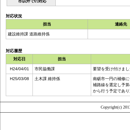
市以外での対応
対応状況
担当
連絡先
建設維持課 道路維持係
対応履歴
対応日
担当
H24/04/01
市民協働課
要望を受け付けまし
H25/03/08
土木課 維持係
南砺市一円の補修に
補路線を選定し予算
から行う予定であり
Copyright(c) 2013