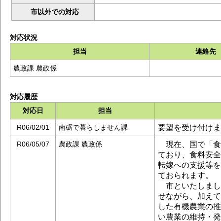
市以外での対応
対応状況
担当
連絡先
農政課 農政係
対応履歴
対応日
担当
要望を受け付けま
R06/02/01
南砺で暮らしません課
現在、国で「食
R06/05/07
農政課 農政係
ており、食料安全
転嫁への支援等を
ておられます。
市といたしまし
せながら、加えて
した有機農業の推
い農業の維持・発