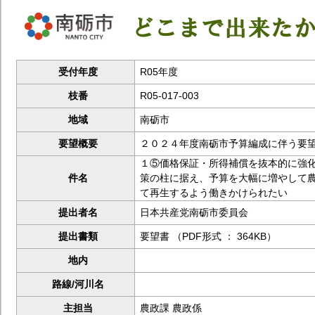
受付年度
R05年度
枝番
R05-017-003
地域
南砺市
要望概要
２０２４年度南砺市予算編成に伴う要
１⑤価格保証・所得補償を抜本的に強
件名
策の柱に据え、予算を大幅に増やして
て再生するよう働きかけられたい
提出者名
日本共産党南砺市委員会
提出書類
要望書 （PDF形式 ： 364KB）
地内
路線/河川名
主担当
農政課 農政係