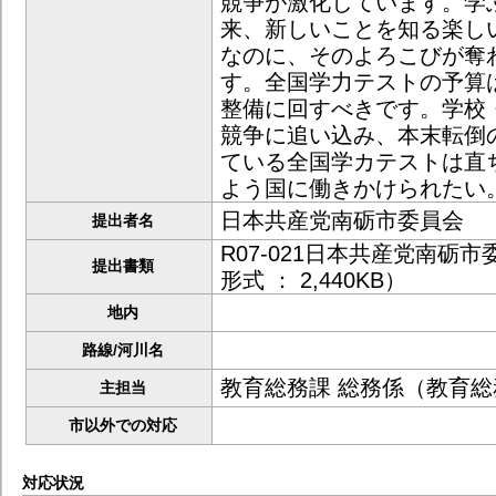
競争が激化しています。学
来、新しいことを知る楽し
なのに、そのよろこびが奪
す。全国学力テストの予算
整備に回すべきです。学校
競争に追い込み、本末転倒
ている全国学カテストは直
よう国に働きかけられたい
日本共産党南砺市委員会
提出者名
R07-021日本共産党南砺市
提出書類
形式 ： 2,440KB）
地内
路線/河川名
教育総務課 総務係（教育総
主担当
市以外での対応
対応状況