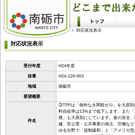
＞ 対応状況表示
対応状況表示
受付年度
H24年度
枝番
H24-128-003
地域
南砺市
要望概要
③TPPは「例外なき関税ゼロ」を大原
料自給率は13%まで低下します。また
廃」も大原則にしています。食の安全、
件名
健、官公需・公共事業の発注、労働など
ゆる分野で「規制緩和」と「アメリカ型