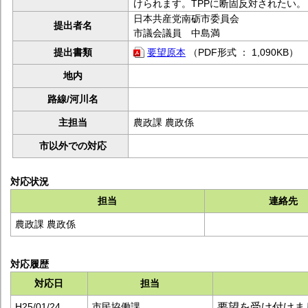
けられます。TPPに断固反対されたい。
日本共産党南砺市委員会
提出者名
市議会議員 中島満
提出書類
要望原本
（PDF形式 ： 1,090KB）
地内
路線/河川名
主担当
農政課 農政係
市以外での対応
対応状況
担当
連絡先
農政課 農政係
対応履歴
対応日
担当
要望を受け付けま
H25/01/24
市民協働課