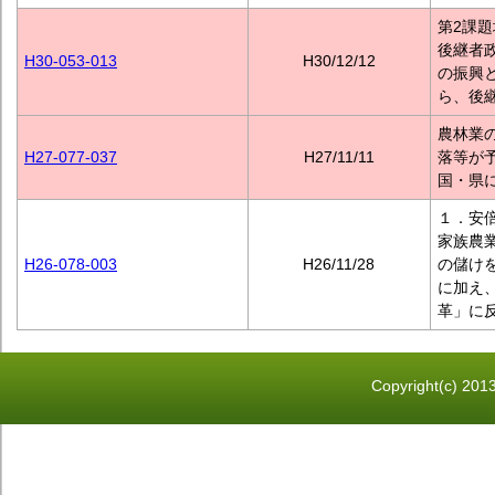
第2課題
後継者
H30-053-013
H30/12/12
の振興
ら、後
農林業
H27-077-037
H27/11/11
落等が
国・県
１．安
家族農
H26-078-003
H26/11/28
の儲け
に加え
革」に
Copyright(c) 2013 